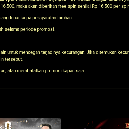
16,500, maka akan diberikan free spin senilai Rp 16,500 per spin
ang tunai tanpa persyaratan taruhan.
ah selama periode promosi.
main untuk mencegah terjadinya kecurangan. Jika ditemukan kecu
n tersebut.
an, atau membatalkan promosi kapan saja.