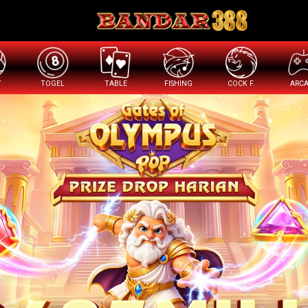
T
TOGEL
TABLE
FISHING
COCK F.
ARC