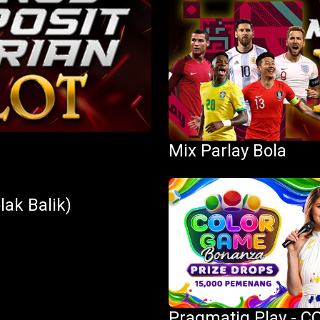
Mix Parlay Bola
ak Balik)
Pragmatig Play - 