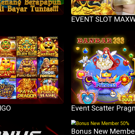
EVENT SLOT MAXW
INGO
Event Scatter Prag
Bonus New Membe