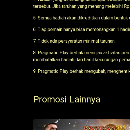
tersebut. Jika taruhan yang menang melebihi Rp 
5. Semua hadiah akan dikreditkan dalam bentuk u
6. Tiap pemain hanya bisa memenangkan 1 hadi
7. Tidak ada persyaratan minimal taruhan.
8. Pragmatic Play berhak meninjau aktivitas pe
membatalkan hadiah dari hasil kecurangan pemai
9. Pragmatic Play berhak mengubah, menghentik
Promosi Lainnya