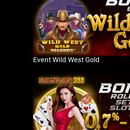
Event Wild West Gold