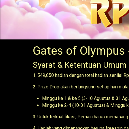
Gates of Olympus -
Syarat & Ketentuan Umum
1. 549,850 hadiah dengan total hadiah senilai 
2. Prize Drop akan berlangsung setiap hari mul
Minggu ke 1 & ke 5 (3-10 Agustus & 31 Agus
Minggu ke 2-4 (10-31 Agustus) & Minggu ke
3. Untuk terkualifikasi, Pemain harus memasan
4. Hadiah yang dimenangkan berupa freespin d