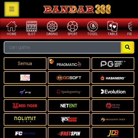
HOME
SLOT
CASINO
SPORT
TOGEL
TABLE
FISHI
Semua