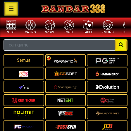
CASINO
SPORT
TOGEL
TABLE
FISHING
COCK F.
ARC
Semua